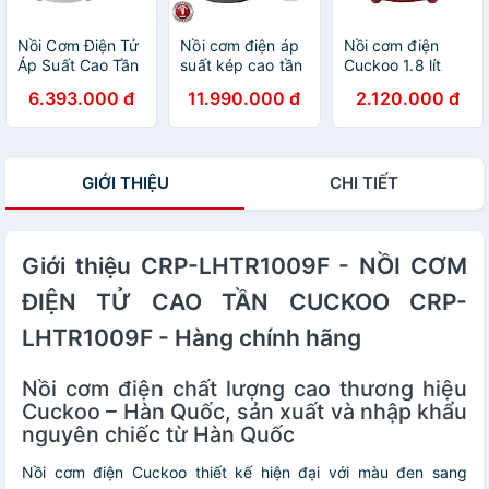
Hàng chính hãng
Cuckoovina
Nồi Cơm Điện Tử
Nồi cơm điện áp
Nồi cơm điện
Áp Suất Cao Tần
suất kép cao tần
Cuckoo 1.8 lít
Mini 0.5L CRP-
Cuckoo 1.08L
CR-1021 màu đỏ
6.393.000 đ
11.990.000 đ
2.120.000 đ
EHS0309F/WHGOVNCV-
CRP-
- bản quốc tế
Bản Quốc Tế -
NHTR0610FB-
tiếng Anh - Hàng
Hàng chính hãng
Màu đen- công
chính hãng
Cuckoovina
nghệ áp suất xi
Cuckoovina
GIỚI THIỆU
CHI TIẾT
lanh hiện đại,
giúp giảm tiếng
ồn- Lòng nồi phủ
men Xwall độc
Giới thiệu CRP-LHTR1009F - NỒI CƠM
quyền- Bảo hành
2 năm - Hàng
ĐIỆN TỬ CAO TẦN CUCKOO CRP-
chính hãng
Cuckoovina
LHTR1009F - Hàng chính hãng
Nồi cơm điện chất lượng cao thương hiệu
Cuckoo – Hàn Quốc, sản xuất và nhập khẩu
nguyên chiếc từ Hàn Quốc
Nồi cơm điện Cuckoo thiết kế hiện đại với màu đen sang