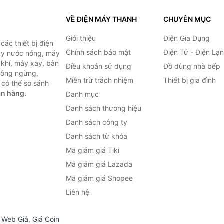
VỀ ĐIỆN MÁY THANH
CHUYÊN MỤC
Giới thiệu
Điện Gia Dụng
ác thiết bị điện
Chính sách bảo mật
Điện Tử - Điện Lạ
máy nước nóng, máy
 khí, máy xay, bàn
Điều khoản sử dụng
Đồ dùng nhà bếp
không ngừng,
Miễn trừ trách nhiệm
Thiết bị gia đình
 có thể so sánh
án hàng.
Danh mục
Danh sách thương hiệu
Danh sách công ty
Danh sách từ khóa
Mã giảm giá Tiki
Mã giảm giá Lazada
Mã giảm giá Shopee
Liên hệ
,
Web Giá
,
Giá Coin