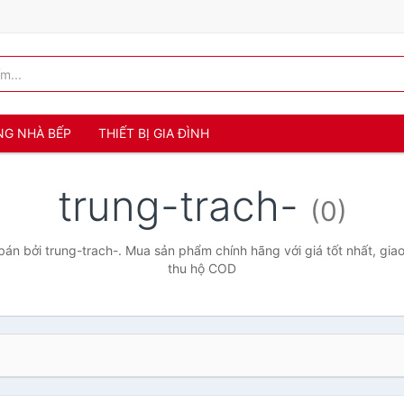
NG NHÀ BẾP
THIẾT BỊ GIA ĐÌNH
trung-trach-
(0)
án bởi trung-trach-. Mua sản phẩm chính hãng với giá tốt nhất, giao
thu hộ COD