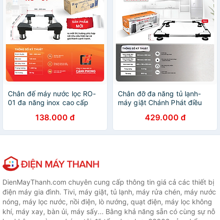
Chân đế máy nước lọc RO-
Chân đỡ đa năng tủ lạnh-
01 đa năng inox cao cấp
máy giặt Chánh Phát điều
chống rung có thể điều
chỉnh kích thước từ 52cm-
138.000 đ
429.000 đ
chỉnh kích thước 30x46 cm-
92cm, chân side by side
Hàng Chính Hãng
CTL92-SBS - Hàng Chính
Hãng
DienMayThanh.com chuyên cung cấp thông tin giá cả các thiết bị
điện máy gia đình. Tivi, máy giặt, tủ lạnh, máy rửa chén, máy nước
nóng, máy lọc nước, nồi điện, lò nướng, quạt điện, máy lọc không
khí, máy xay, bàn ủi, máy sấy... Bằng khả năng sẵn có cùng sự nỗ