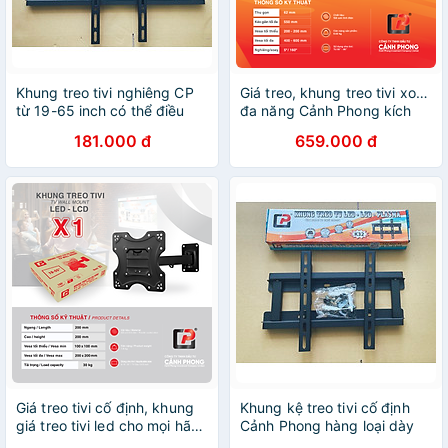
Khung treo tivi nghiêng CP
Giá treo, khung treo tivi xoay
từ 19-65 inch có thể điều
đa năng Cảnh Phong kích
chỉnh góc 15 độ - Hàng
thước từ 55-85inch - Xoay
181.000 đ
659.000 đ
Chính Hãng
mọi góc độ - B4 - Hàng
Chính Hãng
Giá treo tivi cố định, khung
Khung kệ treo tivi cố định
giá treo tivi led cho mọi hãng
Cảnh Phong hàng loại dày
tivi từ 19-55inch - X1 - Hàng
kích thước từ 19-85inch -