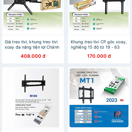
Giá treo tivi, khung treo tivi
Khung treo tivi CP góc xoay,
xoay đa năng tiện lợi Chánh
nghiêng 15 độ từ 19 - 63
Phát kích thước 32 đến 65
inch - Hàng chính hãng
408.000 đ
170.000 đ
inch - Xoay mọi góc độ A3 -
Hàng Chính Hãng