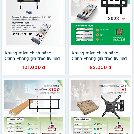
Khung mâm chính hãng
Khung mâm chính hãng
Cảnh Phong giá treo tivi led
Cảnh Phong giá treo tivi led
cố định cho mọi hãng tivi từ
cố định cho mọi hãng tivi từ
101.000 đ
82.000 đ
32-65 inch kèm ốc vít M65 -
19-55 inch kèm ốc vít M55 -
Hàng Chính Hãng
Hàng Chính Hãng