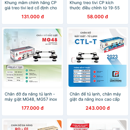
Khung mâm chính hãng CP
Khung treo tivi CP kích
giá treo tivi led cố định cho
thước điều chỉnh từ 19-55
mọi hãng tivi từ 43-100 inch
inch kèm ốc vít - MT1 -
131.000 đ
58.000 đ
kèm ốc vít M100 - Hàng
Hàng Chính Hãng
Chính Hãng
Chân đỡ đa năng tủ lạnh -
Chân đế tủ lạnh, chân máy
máy giặt MG48, MG57 inox
giặt đa năng inox cao cấp
cao điều chỉnh kích thước từ
có thể điều chỉnh kích thước
177.000 đ
243.000 đ
48cm - 77cm - Hàng Chính
48-60cm CDN-T,CTL-T -
Hãng
Hàng Chính Hãng