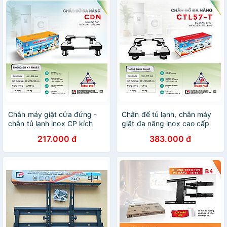
Chân máy giặt cửa đứng -
Chân đế tủ lạnh, chân máy
chân tủ lạnh inox CP kích
giặt đa năng inox cao cấp
thước 48-77cm- Hàng Chính
có thể điều chỉnh kích thước
217.000 đ
383.000 đ
Hãng
48-77cm CDN57-T , CTL57-
T - Hàng Chính Hãng