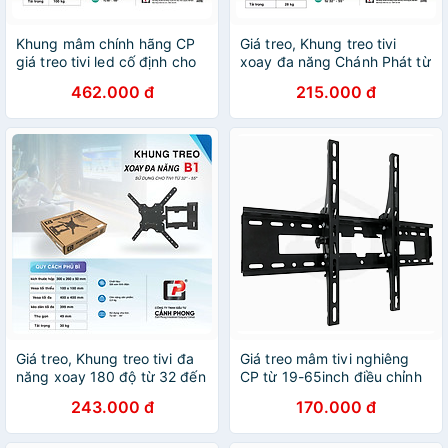
Khung mâm chính hãng CP
Giá treo, Khung treo tivi
giá treo tivi led cố định cho
xoay đa năng Chánh Phát từ
mọi hãng tivi từ 43-100 inch
19 đến 55 inch - Xoay mọi
462.000 đ
215.000 đ
kèm ốc vít K100 - Hàng
góc độ - A1 - Hàng Chính
Chính Hãng
Hãng
Giá treo, Khung treo tivi đa
Giá treo mâm tivi nghiêng
năng xoay 180 độ từ 32 đến
CP từ 19-65inch điều chỉnh
55 inch - B1T3255 - Hàng
góc 15 độ - Hàng Chính
243.000 đ
170.000 đ
Chính Hãng
Hãng