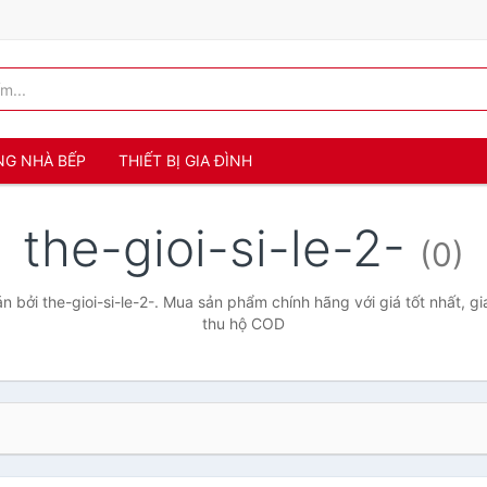
NG NHÀ BẾP
THIẾT BỊ GIA ĐÌNH
the-gioi-si-le-2-
(0)
 bởi the-gioi-si-le-2-. Mua sản phẩm chính hãng với giá tốt nhất, gi
thu hộ COD