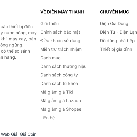
VỀ ĐIỆN MÁY THANH
CHUYÊN MỤC
Giới thiệu
Điện Gia Dụng
ác thiết bị điện
Chính sách bảo mật
Điện Tử - Điện Lạ
máy nước nóng, máy
 khí, máy xay, bàn
Điều khoản sử dụng
Đồ dùng nhà bếp
không ngừng,
Miễn trừ trách nhiệm
Thiết bị gia đình
 có thể so sánh
án hàng.
Danh mục
Danh sách thương hiệu
Danh sách công ty
Danh sách từ khóa
Mã giảm giá Tiki
Mã giảm giá Lazada
Mã giảm giá Shopee
Liên hệ
,
Web Giá
,
Giá Coin