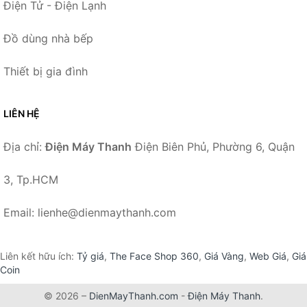
Điện Tử - Điện Lạnh
Đồ dùng nhà bếp
Thiết bị gia đình
LIÊN HỆ
Địa chỉ:
Điện Máy Thanh
Điện Biên Phủ, Phường 6, Quận
3, Tp.HCM
Email: lienhe@dienmaythanh.com
Liên kết hữu ích:
Tỷ giá
,
The Face Shop 360
,
Giá Vàng
,
Web Giá
,
Giá
Coin
© 2026 –
DienMayThanh.com
-
Điện Máy Thanh
.