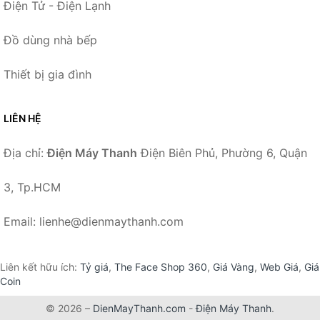
Điện Tử - Điện Lạnh
Đồ dùng nhà bếp
Thiết bị gia đình
LIÊN HỆ
Địa chỉ:
Điện Máy Thanh
Điện Biên Phủ, Phường 6, Quận
3, Tp.HCM
Email: lienhe@dienmaythanh.com
Liên kết hữu ích:
Tỷ giá
,
The Face Shop 360
,
Giá Vàng
,
Web Giá
,
Giá
Coin
© 2026 –
DienMayThanh.com
-
Điện Máy Thanh
.