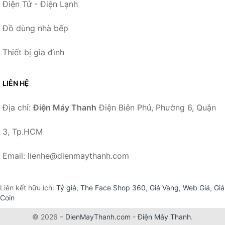
Điện Tử - Điện Lạnh
Đồ dùng nhà bếp
Thiết bị gia đình
LIÊN HỆ
Địa chỉ:
Điện Máy Thanh
Điện Biên Phủ, Phường 6, Quận
3, Tp.HCM
Email: lienhe@dienmaythanh.com
Liên kết hữu ích:
Tỷ giá
,
The Face Shop 360
,
Giá Vàng
,
Web Giá
,
Giá
Coin
© 2026 –
DienMayThanh.com
-
Điện Máy Thanh
.