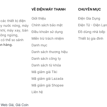
VỀ ĐIỆN MÁY THANH
CHUYÊN MỤC
Giới thiệu
Điện Gia Dụng
ác thiết bị điện
Chính sách bảo mật
Điện Tử - Điện Lạ
máy nước nóng, máy
 khí, máy xay, bàn
Điều khoản sử dụng
Đồ dùng nhà bếp
không ngừng,
Miễn trừ trách nhiệm
Thiết bị gia đình
 có thể so sánh
án hàng.
Danh mục
Danh sách thương hiệu
Danh sách công ty
Danh sách từ khóa
Mã giảm giá Tiki
Mã giảm giá Lazada
Mã giảm giá Shopee
Liên hệ
,
Web Giá
,
Giá Coin