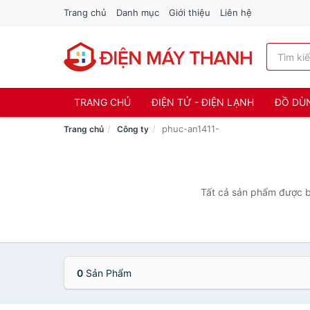
Trang chủ
Danh mục
Giới thiệu
Liên hệ
TRANG CHỦ
ĐIỆN TỬ - ĐIỆN LẠNH
ĐỒ DÙ
phuc-an1411-
Trang chủ
Công ty
Tất cả sản phẩm được bá
0
Sản Phẩm