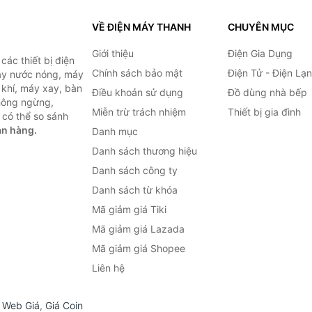
VỀ ĐIỆN MÁY THANH
CHUYÊN MỤC
Giới thiệu
Điện Gia Dụng
ác thiết bị điện
Chính sách bảo mật
Điện Tử - Điện Lạ
máy nước nóng, máy
 khí, máy xay, bàn
Điều khoản sử dụng
Đồ dùng nhà bếp
không ngừng,
Miễn trừ trách nhiệm
Thiết bị gia đình
 có thể so sánh
án hàng.
Danh mục
Danh sách thương hiệu
Danh sách công ty
Danh sách từ khóa
Mã giảm giá Tiki
Mã giảm giá Lazada
Mã giảm giá Shopee
Liên hệ
,
Web Giá
,
Giá Coin