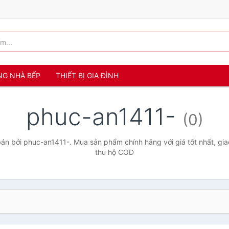
NG NHÀ BẾP
THIẾT BỊ GIA ĐÌNH
phuc-an1411-
(0)
n bởi phuc-an1411-. Mua sản phẩm chính hãng với giá tốt nhất, gia
thu hộ COD