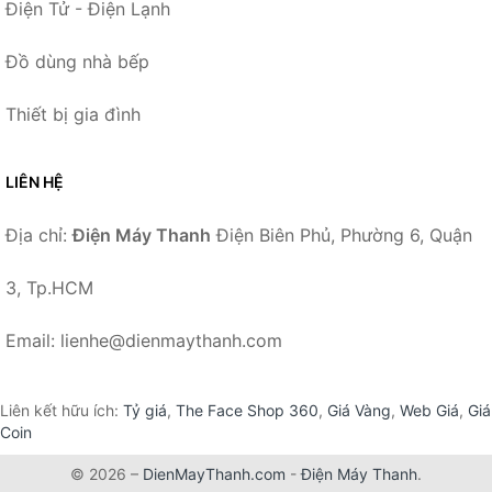
Điện Tử - Điện Lạnh
Đồ dùng nhà bếp
Thiết bị gia đình
LIÊN HỆ
Địa chỉ:
Điện Máy Thanh
Điện Biên Phủ, Phường 6, Quận
3, Tp.HCM
Email: lienhe@dienmaythanh.com
Liên kết hữu ích:
Tỷ giá
,
The Face Shop 360
,
Giá Vàng
,
Web Giá
,
Giá
Coin
© 2026 –
DienMayThanh.com
-
Điện Máy Thanh
.