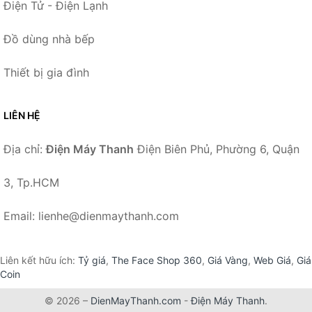
Điện Tử - Điện Lạnh
Đồ dùng nhà bếp
Thiết bị gia đình
LIÊN HỆ
Địa chỉ:
Điện Máy Thanh
Điện Biên Phủ, Phường 6, Quận
3, Tp.HCM
Email: lienhe@dienmaythanh.com
Liên kết hữu ích:
Tỷ giá
,
The Face Shop 360
,
Giá Vàng
,
Web Giá
,
Giá
Coin
© 2026 –
DienMayThanh.com
-
Điện Máy Thanh
.