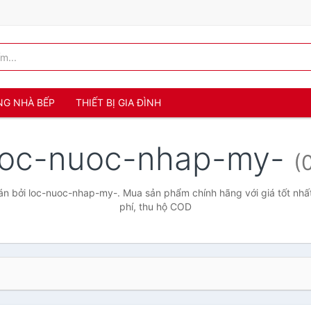
NG NHÀ BẾP
THIẾT BỊ GIA ĐÌNH
loc-nuoc-nhap-my-
(
n bởi loc-nuoc-nhap-my-. Mua sản phẩm chính hãng với giá tốt nhất
phí, thu hộ COD