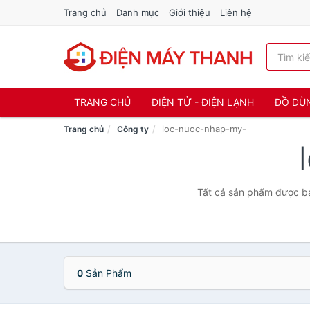
Trang chủ
Danh mục
Giới thiệu
Liên hệ
TRANG CHỦ
ĐIỆN TỬ - ĐIỆN LẠNH
ĐỒ DÙ
loc-nuoc-nhap-my-
Trang chủ
Công ty
Tất cả sản phẩm được bá
0
Sản Phẩm