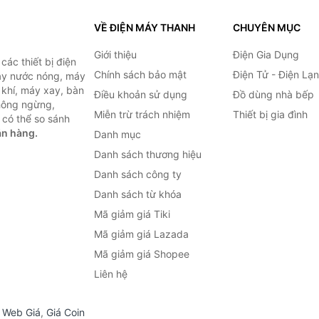
VỀ ĐIỆN MÁY THANH
CHUYÊN MỤC
Giới thiệu
Điện Gia Dụng
ác thiết bị điện
Chính sách bảo mật
Điện Tử - Điện Lạ
máy nước nóng, máy
 khí, máy xay, bàn
Điều khoản sử dụng
Đồ dùng nhà bếp
không ngừng,
Miễn trừ trách nhiệm
Thiết bị gia đình
 có thể so sánh
án hàng.
Danh mục
Danh sách thương hiệu
Danh sách công ty
Danh sách từ khóa
Mã giảm giá Tiki
Mã giảm giá Lazada
Mã giảm giá Shopee
Liên hệ
,
Web Giá
,
Giá Coin