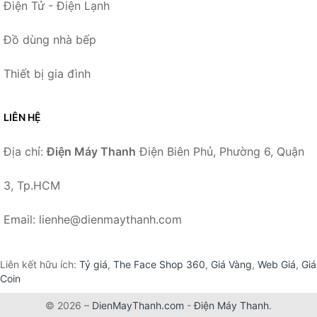
Điện Tử - Điện Lạnh
Đồ dùng nhà bếp
Thiết bị gia đình
LIÊN HỆ
Địa chỉ:
Điện Máy Thanh
Điện Biên Phủ, Phường 6, Quận
3, Tp.HCM
Email: lienhe@dienmaythanh.com
Liên kết hữu ích:
Tỷ giá
,
The Face Shop 360
,
Giá Vàng
,
Web Giá
,
Giá
Coin
© 2026 –
DienMayThanh.com
-
Điện Máy Thanh
.