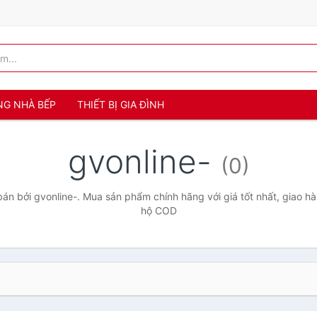
NG NHÀ BẾP
THIẾT BỊ GIA ĐÌNH
gvonline-
(0)
n bởi gvonline-. Mua sản phẩm chính hãng với giá tốt nhất, giao hà
hộ COD