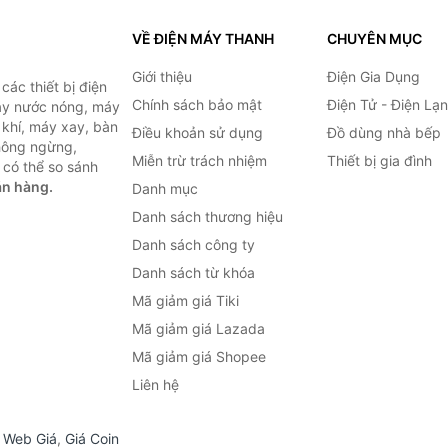
VỀ ĐIỆN MÁY THANH
CHUYÊN MỤC
Giới thiệu
Điện Gia Dụng
ác thiết bị điện
Chính sách bảo mật
Điện Tử - Điện Lạ
máy nước nóng, máy
 khí, máy xay, bàn
Điều khoản sử dụng
Đồ dùng nhà bếp
không ngừng,
Miễn trừ trách nhiệm
Thiết bị gia đình
 có thể so sánh
án hàng.
Danh mục
Danh sách thương hiệu
Danh sách công ty
Danh sách từ khóa
Mã giảm giá Tiki
Mã giảm giá Lazada
Mã giảm giá Shopee
Liên hệ
,
Web Giá
,
Giá Coin