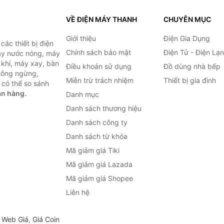
VỀ ĐIỆN MÁY THANH
CHUYÊN MỤC
Giới thiệu
Điện Gia Dụng
ác thiết bị điện
Chính sách bảo mật
Điện Tử - Điện Lạ
máy nước nóng, máy
 khí, máy xay, bàn
Điều khoản sử dụng
Đồ dùng nhà bếp
không ngừng,
Miễn trừ trách nhiệm
Thiết bị gia đình
 có thể so sánh
án hàng.
Danh mục
Danh sách thương hiệu
Danh sách công ty
Danh sách từ khóa
Mã giảm giá Tiki
Mã giảm giá Lazada
Mã giảm giá Shopee
Liên hệ
,
Web Giá
,
Giá Coin