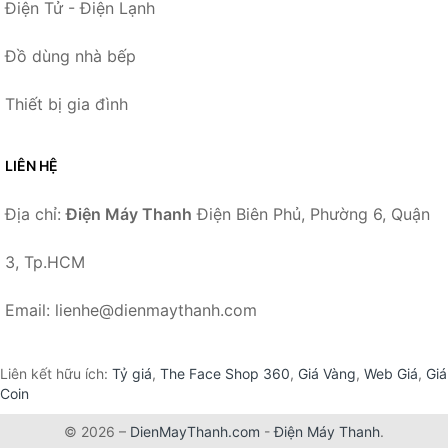
Điện Tử - Điện Lạnh
Đồ dùng nhà bếp
Thiết bị gia đình
LIÊN HỆ
Địa chỉ:
Điện Máy Thanh
Điện Biên Phủ, Phường 6, Quận
3, Tp.HCM
Email: lienhe@dienmaythanh.com
Liên kết hữu ích:
Tỷ giá
,
The Face Shop 360
,
Giá Vàng
,
Web Giá
,
Giá
Coin
© 2026 –
DienMayThanh.com
-
Điện Máy Thanh
.