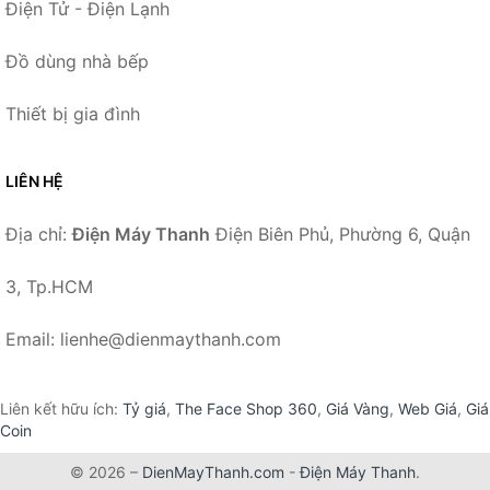
Điện Tử - Điện Lạnh
Đồ dùng nhà bếp
Thiết bị gia đình
LIÊN HỆ
Địa chỉ:
Điện Máy Thanh
Điện Biên Phủ, Phường 6, Quận
3, Tp.HCM
Email: lienhe@dienmaythanh.com
Liên kết hữu ích:
Tỷ giá
,
The Face Shop 360
,
Giá Vàng
,
Web Giá
,
Giá
Coin
© 2026 –
DienMayThanh.com
-
Điện Máy Thanh
.