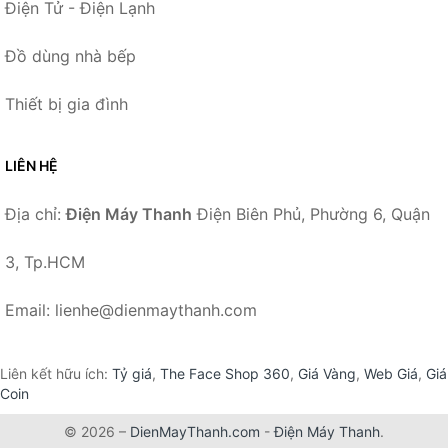
Điện Tử - Điện Lạnh
Đồ dùng nhà bếp
Thiết bị gia đình
LIÊN HỆ
Địa chỉ:
Điện Máy Thanh
Điện Biên Phủ, Phường 6, Quận
3, Tp.HCM
Email: lienhe@dienmaythanh.com
Liên kết hữu ích:
Tỷ giá
,
The Face Shop 360
,
Giá Vàng
,
Web Giá
,
Giá
Coin
© 2026 –
DienMayThanh.com
-
Điện Máy Thanh
.