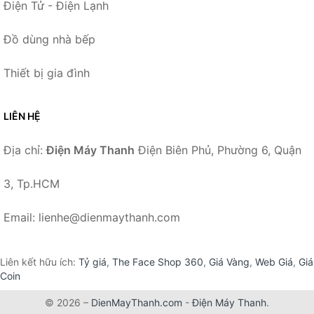
Điện Tử - Điện Lạnh
Đồ dùng nhà bếp
Thiết bị gia đình
LIÊN HỆ
Địa chỉ:
Điện Máy Thanh
Điện Biên Phủ, Phường 6, Quận
3, Tp.HCM
Email: lienhe@dienmaythanh.com
Liên kết hữu ích:
Tỷ giá
,
The Face Shop 360
,
Giá Vàng
,
Web Giá
,
Giá
Coin
© 2026 –
DienMayThanh.com
-
Điện Máy Thanh
.