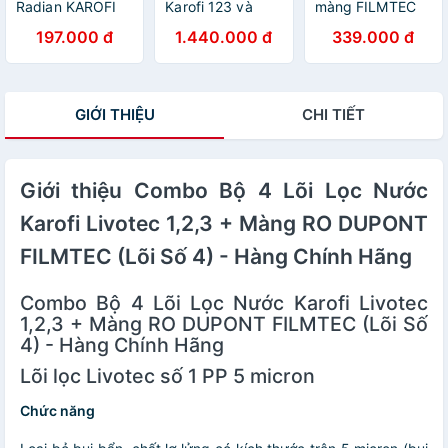
Radian KAROFI
Karofi 123 và
màng FILMTEC
Thay Thế Cho
cụm hiệu suất
Mỹ- Hàng Chính
197.000 đ
1.440.000 đ
339.000 đ
Máy Bơm Máy
cao Hp6.2 dành
Hãng
Lọc Nước, Phun
cho máy KAQ-
Sương ... - Hàng
U05, KAQ-U95,
chính hãng
S-S038,... -
GIỚI THIỆU
CHI TIẾT
Hàng chính hãng
Giới thiệu Combo Bộ 4 Lõi Lọc Nước
Karofi Livotec 1,2,3 + Màng RO DUPONT
FILMTEC (Lõi Số 4) - Hàng Chính Hãng
Combo Bộ 4 Lõi Lọc Nước Karofi Livotec
1,2,3 + Màng RO DUPONT FILMTEC (Lõi Số
4) - Hàng Chính Hãng
Lõi lọc Livotec số 1 PP 5 micron
Chức năng