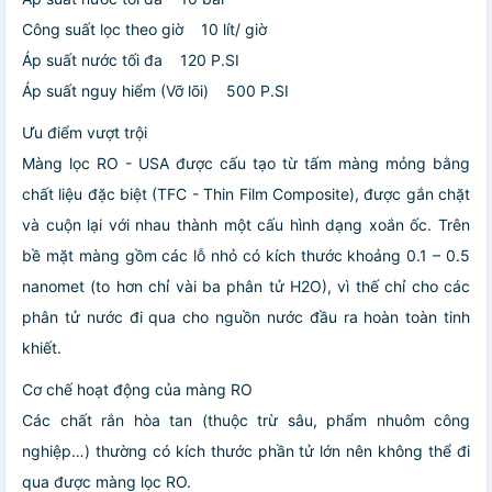
Công suất lọc theo giờ 10 lít/ giờ
Áp suất nước tối đa 120 P.SI
Áp suất nguy hiểm (Vỡ lõi) 500 P.SI
Ưu điểm vượt trội
Màng lọc RO - USA được cấu tạo từ tấm màng mỏng bằng
chất liệu đặc biệt (TFC - Thin Film Composite), được gắn chặt
và cuộn lại với nhau thành một cấu hình dạng xoắn ốc. Trên
bề mặt màng gồm các lỗ nhỏ có kích thước khoảng 0.1 – 0.5
nanomet (to hơn chỉ vài ba phân tử H2O), vì thế chỉ cho các
phân tử nước đi qua cho nguồn nước đầu ra hoàn toàn tinh
khiết.
Cơ chế hoạt động của màng RO
Các chất rắn hòa tan (thuộc trừ sâu, phẩm nhuôm công
nghiệp…) thường có kích thước phần tử lớn nên không thể đi
qua được màng lọc RO.