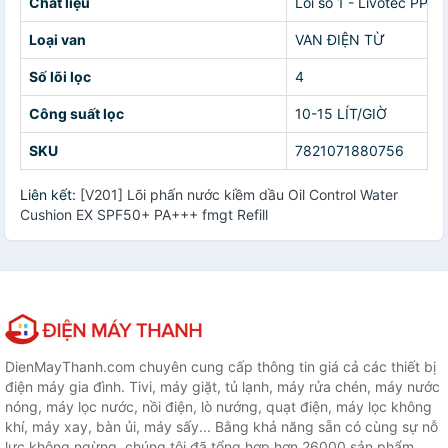
Chất liệu
Lõi số 1 - Livotec PP 5
Loại van
VAN ĐIỆN TỪ
Số lõi lọc
4
Công suất lọc
10-15 LÍT/GIỜ
SKU
7821071880756
Liên kết:
[V201] Lõi phấn nước kiềm dầu Oil Control Water
Cushion EX SPF50+ PA+++ fmgt Refill
DienMayThanh.com chuyên cung cấp thông tin giá cả các thiết bị
điện máy gia đình. Tivi, máy giặt, tủ lạnh, máy rửa chén, máy nước
nóng, máy lọc nước, nồi điện, lò nướng, quạt điện, máy lọc không
khí, máy xay, bàn ủi, máy sấy... Bằng khả năng sẵn có cùng sự nỗ
lực không ngừng, chúng tôi đã tổng hợp hơn 26000 sản phẩm,