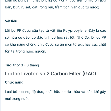
Loại bỏ bụi bẩn, chất lơ lửng có kích thước trên 5 micron (bụi
bẩn, bùn, rỉ, sét, cát, rong rêu, trầm tích, vẩn đục từ nước).
Vật liệu
Lõi lọc PP được cấu tạo từ vật liệu Polypropylene. Đây là các
sợi hữu cơ dẻo, có đặc tính cơ học rất tốt. Nhờ đó, lõi lọc PP
có khả năng chống chịu được sự ăn mòn từ axit hay các chất
tồn tại trong nước nguồn.
Tuổi thọ
: 3 - 6 tháng
Lõi lọc Livotec số 2 Carbon Filter (GAC)
Chức năng
Loại bỏ clorine, độ đục, chất hữu cơ dư thừa và các khí gây
mùi trong nước.