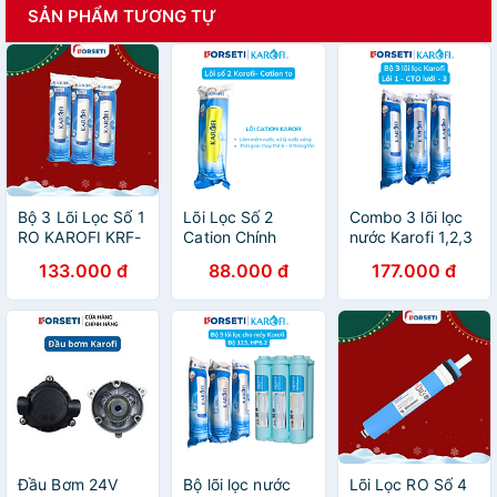
SẢN PHẨM TƯƠNG TỰ
Bộ 3 Lõi Lọc Số 1
Lõi Lọc Số 2
Combo 3 lõi lọc
RO KAROFI KRF-
Cation Chính
nước Karofi 1,2,3
L1 - Hàng Chính
Hãng Karofi -
dùng cho máy S-
133.000 đ
88.000 đ
177.000 đ
Hãng
Dành cho nước
S038 - Hàng
giếng khoan
chính hãng
Đầu Bơm 24V
Bộ lõi lọc nước
Lõi Lọc RO Số 4