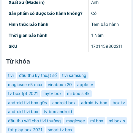
Xuất xứ (Made in)
Anh
Sản phẩm có được bảo hành không?
Có
Hình thức bảo hành
Tem bảo hành
Thời gian bảo hành
1 Năm
SKU
1701459302211
Từ khóa
tivi
đầu thu kỹ thuật số
tivi samsung
magicsee n5 max
vinabox x20
apple tv
tv box fpt 2021
mytv box
mi box s 4k
android tivi box q9s
android box
adroid tv box
box tv
android tivi box
tv box android
đầu thu wifi cho tivi thường
magicsee
mi box
mi box s
fpt play box 2021
smart tv box