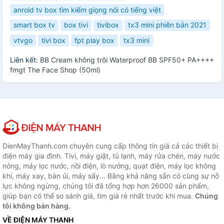
anroid tv box tìm kiếm giọng nói có tiếng việt
smart box tv
box tivi
tivibox
tx3 mini phiên bản 2021
vtvgo
tivi box
fpt play box
tx3 mini
Liên kết:
BB Cream không trôi Waterproof BB SPF50+ PA++++
fmgt The Face Shop (50ml)
DienMayThanh.com chuyên cung cấp thông tin giá cả các thiết bị
điện máy gia đình. Tivi, máy giặt, tủ lạnh, máy rửa chén, máy nước
nóng, máy lọc nước, nồi điện, lò nướng, quạt điện, máy lọc không
khí, máy xay, bàn ủi, máy sấy... Bằng khả năng sẵn có cùng sự nỗ
lực không ngừng, chúng tôi đã tổng hợp hơn 26000 sản phẩm,
giúp bạn có thể so sánh giá, tìm giá rẻ nhất trước khi mua.
Chúng
tôi không bán hàng.
VỀ ĐIỆN MÁY THANH