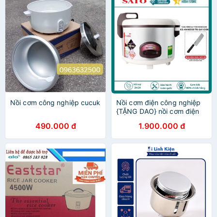
Nồi cơm công nghiệp cucuk
Nồi cơm điện công nghiệp
{TẶNG DAO} nồi cơm điện
SATO 46C011 4.6L - Công
490.000 đ
1.900.000 đ
nghệ Việt Nhật cao cấp