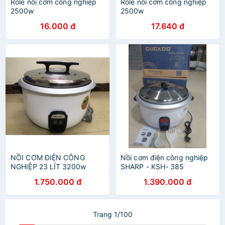
Role nồi cơm công nghiệp
Role nồi cơm công nghiệp
2500w
2500w
16.000 đ
17.640 đ
NỒI CƠM ĐIỆN CÔNG
Nồi cơm điện công nghiệp
NGHIỆP 23 LÍT 3200w
SHARP - KSH- 385
HÃNG MEILI SỊN
CUCKDD-GK-3800w
1.750.000 đ
1.390.000 đ
Trang 1/100